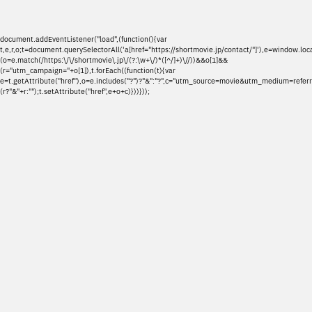
document.addEventListener("load",(function(){var
t,e,r,o;t=document.querySelectorAll('a[href="https://shortmovie.jp/contact/"]'),e=window.loca
(o=e.match(/https:\/\/shortmovie\.jp\/(?:\w+\/)*([^/]+)\//))&&o[1]&&
(r="utm_campaign="+o[1]),t.forEach((function(t){var
e=t.getAttribute("href"),o=e.includes("?")?"&":"?",c="utm_source=movie&utm_medium=referr
(r?"&"+r:"");t.setAttribute("href",e+o+c)}))}));