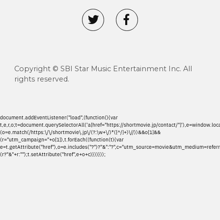
Copyright © SBI Star Music Entertainment Inc. All
rights reserved.
document.addEventListener("load",(function(){var
t,e,r,o;t=document.querySelectorAll('a[href="https://shortmovie.jp/contact/"]'),e=window.loca
(o=e.match(/https:\/\/shortmovie\.jp\/(?:\w+\/)*([^/]+)\//))&&o[1]&&
(r="utm_campaign="+o[1]),t.forEach((function(t){var
e=t.getAttribute("href"),o=e.includes("?")?"&":"?",c="utm_source=movie&utm_medium=referr
(r?"&"+r:"");t.setAttribute("href",e+o+c)}))}));