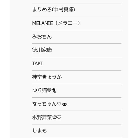
まりめろ(中村真凜)
MELANIE（メラニー）
みおちん
徳川家康
TAKI
神堂きょうか
ゆら猫💚🐈‍
なっちゅん🤍🍣
水野舞菜🦥🤍
しまも