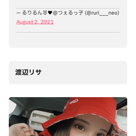
— るりるん🐰🖤@つぇるっ子 (@ruri___neo)
August 2, 2021
渡辺リサ