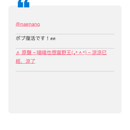
@naenano
ボブ復活です！✊✊
♬ 原聲 – 喵喵也想當野王(⁎˃ᆺ˂) – 涼涼已
經，涼了