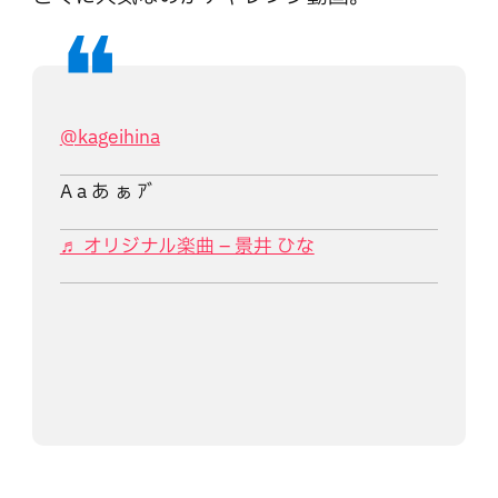
@kageihina
A a あ ぁ ｱﾞ
♬ オリジナル楽曲 – 景井 ひな