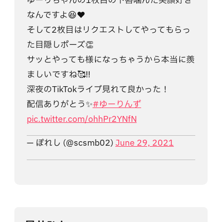
ゆーりちゃんの1枚目の下唇噛んだ笑顔好き
なんですよ😆❤️
そして2枚目はリクエストしてやってもらっ
た目隠しポーズ👏
サッとやっても様になっちゃうから本当に羨
ましいですね🥰‼️
深夜のTikTokライブ見れて良かった！
配信ありがとう✨
#ゆーりんず
pic.twitter.com/ohhPr2YNfN
— ぽれし (@scsmb02)
June 29, 2021